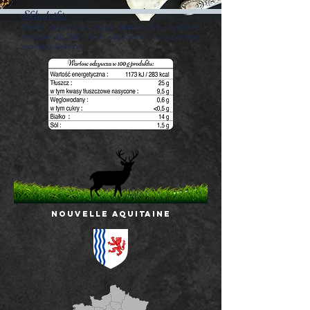
Składniki:
Gardło wieprzowe, mięso jelenia 21%, wątróbka
drobiowa, MLEKO, JAJA, sól, Koniak 1%, przyprawy,
aromaty naturalne.
NOUVELLE AQUITAINE