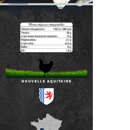
Składniki:
Gardło wieprzowe, wątróbka drobiowa 38%, MLEKO,
JAJKA, sól, Koniak 1%, przyprawy, aromaty
naturalne.
NOUVELLE AQUITAINE